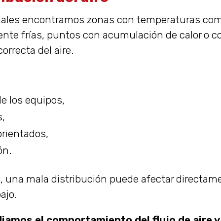
iales encontramos zonas con temperaturas com
te frías, puntos con acumulación de calor o c
orrecta del aire.
e los equipos,
s,
orientados,
ón.
, una mala distribución puede afectar directa
ajo.
amos el comportamiento del flujo de aire y 